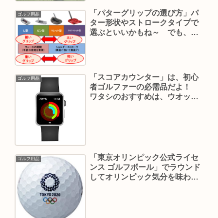
「パターグリップの選び方」パ
ゴルフ用品
ター形状やストロークタイプで
選ぶといいかもね～ でも、最
後はフィーリングが決め手だ
ね！
「スコアカウンター」は、初心
ゴルフ用品
者ゴルファーの必需品だよ！
ワタシのおすすめは、ウオッチ
型です。打数数えは、カウンタ
ーに任せて、プレーに集中しま
しょう。
「東京オリンピック公式ライセ
ゴルフ用品
ンス ゴルフボール」でラウンド
してオリンピック気分を味わっ
ちゃおう！エンブレムがプリン
トされた高性能ボールなんです
よ～