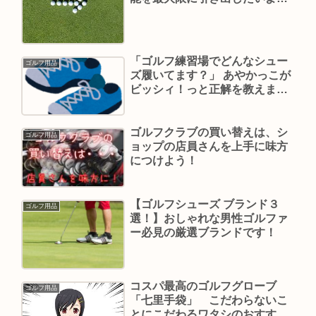
ね。あなたに合ったボールの選
び方の参考にしてくださいね。
「ゴルフ練習場でどんなシュー
ゴルフ用品
ズ履いてます？」 あやかっこが
ビッシィ！っと正解を教えま
す!?
ゴルフクラブの買い替えは、シ
ゴルフ用品
ョップの店員さんを上手に味方
につけよう！
【ゴルフシューズ ブランド３
ゴルフ用品
選！】おしゃれな男性ゴルファ
ー必見の厳選ブランドです！
コスパ最高のゴルフグローブ
ゴルフ用品
「七里手袋」 こだわらないこ
とにこだわるワタシのおすすめ