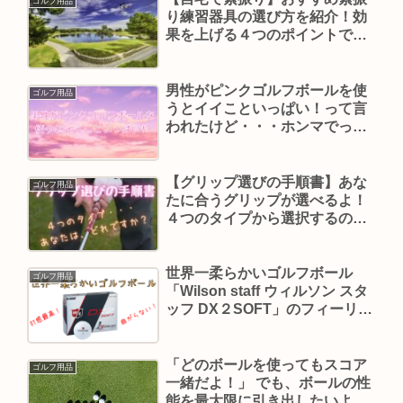
ゴルフ用品
り練習器具の選び方を紹介！効
果を上げる４つのポイントでス
イング激変するよ！
男性がピンクゴルフボールを使
ゴルフ用品
うとイイこといっぱい！って言
われたけど・・・ホンマでっ
か??
【グリップ選びの手順書】あな
ゴルフ用品
たに合うグリップが選べるよ！
４つのタイプから選択するのが
ポイント！
世界一柔らかいゴルフボール
ゴルフ用品
「Wilson staff ウィルソン スタ
ッフ DX２SOFT」のフィーリン
グがスゴイのです！コンプレッ
ション29なんだって～
「どのボールを使ってもスコア
ゴルフ用品
一緒だよ！」 でも、ボールの性
能を最大限に引き出したいよ