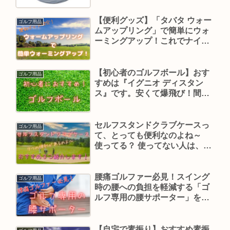
【便利グッズ】「タバタ ウォー
ゴルフ用品
ムアップリング」で簡単にウォ
ーミングアップ！これでナイス
ショットだね！
【初心者のゴルフボール】おす
ゴルフ用品
すめは『イグニオ ディスタン
ス』です。安くて爆飛び！間違
いなしだよ！
セルフスタンドクラブケースっ
ゴルフ用品
て、とっても便利なのよね～
使ってる？ 使ってない人は、読
んでみてね～ おすすめの紹
介も載せたよ。
腰痛ゴルファー必見！スイング
ゴルフ用品
時の腰への負担を軽減する「ゴ
ルフ専用の腰サポーター」を紹
介します。腰が落ち着いてスイ
ング安定するみたいです。
【自宅で素振り】おすすめ素振