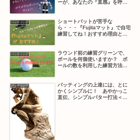
ーが、あなたの『直感』を呼び
起こすのよ。
ショートパットが苦手な
パッティング
ら・・・『Fujitaマット』で自宅
練習してね！おすすめ理由と練
習法を教えます！
ラウンド前の練習グリーンで、
パッティング
ボールを何個使いますか？ ボ
ールの数を利用した練習方法を
紹介します！
パッティングの上達には、とに
パッティング
かくシンプルに！ あやかっこ
直伝、シンプルパター打法＜第
３回＞ 『考え方をシンプル
に！』 パッティング前後の考
え方をシンプルにすると原因と
結果、そして対策がよく分かる
のよ！