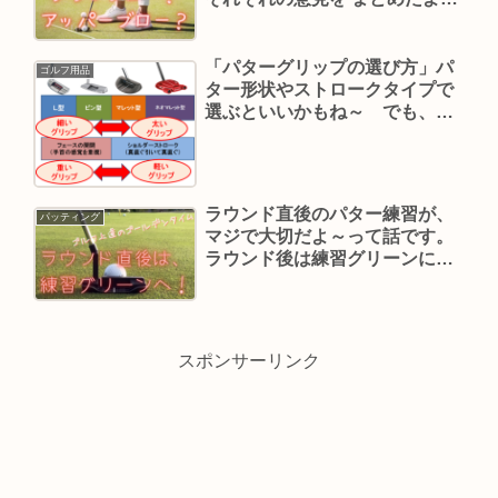
～
「パターグリップの選び方」パ
ゴルフ用品
ター形状やストロークタイプで
選ぶといいかもね～ でも、最
後はフィーリングが決め手だ
ね！
ラウンド直後のパター練習が、
パッティング
マジで大切だよ～って話です。
ラウンド後は練習グリーンに向
かうのだ～
スポンサーリンク