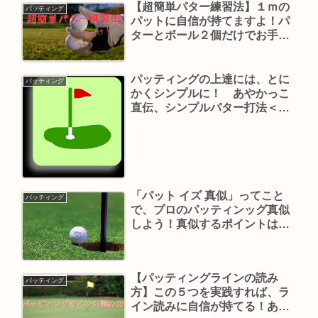
【超簡単パター練習法】１ｍの
パッティング
パットに自信が持てますよ！パ
ターとボール２個だけでお手軽
だね～
パッティングの上達には、とに
パッティング
かくシンプルに！ あやかっこ
直伝、シンプルパター打法＜第
２回＞ 『動きをシンプル
に！』 ２つのラインで、方向
性と距離感がバッチリだ！
「パット イズ 真似」ってこと
パッティング
で、プロのパッティンッグ真似
しよう！真似するポイントは、
「動かさない５つのポイント」
だよ！
【パッティングラインの読み
パッティング
方】この５つを実践すれば、ラ
イン読みに自信が持てる！あと