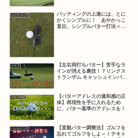
は、運まかせ！神頼み！
パッティングの上達には、とに
パッティング
かくシンプルに！ あやかっこ
直伝、シンプルパター打法＜第
１回＞ 『練習をシンプルに！』
【左右両打ちパター】苦手なラ
クラブ
インが消える裏技！？リンクス
トランザム キャッシュインパタ
ーがおすすめ！
【パターアドレスの違和感の正
ゴルフの話
体】再現性を手に入れるため
に、パター基準のアドレスを！
【直観パター調整法】ゴルフを
パッティング
忘れてゴルフをしよ～！テキト