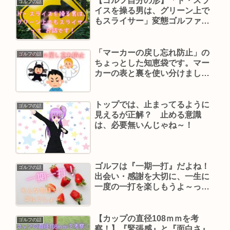
【ゴルフ自分の形】「ド・スラ
ゴルフの話
イスを操る男は、グリーン上で
もスライサー」変態ゴルファー
の お話です。
「マーカーの戻し忘れ防止」の
ゴルフの話
ちょっとした知恵袋です。マー
カーの表と裏を使い分けましょ
うって話です。
トップでは、止まってるように
ゴルフの話
見えるが正解？ 止める意識
は、必要無いんじゃね～！
ゴルフは『一期一打』だよね！
ゴルフの話
出会い・感謝を大切に、一生に
一度の一打を楽しもうよ～って
話だよ。
【カップの直径108ｍｍを考
ゴルフの話
察！】『緊張感』と『面白さ』