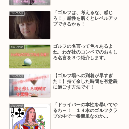
カートにおしぼりを用意してく
ださい。これ、何の話？？
「ゴルフは、考えるな、感じ
ゴルフの話
ろ！」感性を磨くとレベルアッ
プできるかも！
ゴルフの名言って色々あるよ
ゴルフの話
ね。わが社のコンペでのおもし
ろ名言を３つ紹介します。
【ゴルフ場への到着が早すぎ
ゴルフの話
た！】持て余した時間を有意義
に過ごす方法です！
「ドライバーの本性を暴いてや
ゴルフの話
るわ～！ １４本のゴルフクラ
ブの中で一番簡単なのか
も・・・」