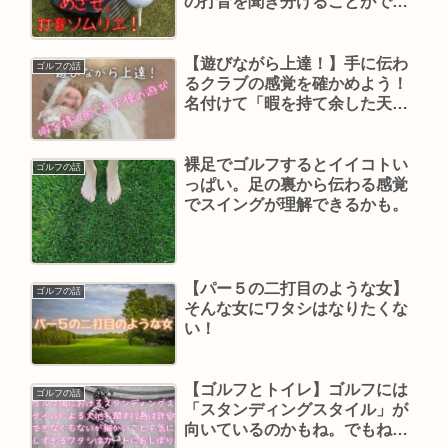
の打音を聞き分けることができ
るかな～ なんの約にも立たな
いけどね～
【遊びながら上達！】手に伝わ
ゴルフの話
るクラブの感覚を確かめよう！
名付けて「暇を持て余した天使
の遊び」
裸足でゴルフするとイイコトい
ゴルフの話
っぱい。足の裏から伝わる感覚
でスイングが理解できるかも。
【パー５の二打目のような女】
ゴルフの話
そんな女にワタシはなりたくな
い！
【ゴルフとトイレ】ゴルフには
ゴルフの話
「スタンディングスタイル」が
向いているのかもね。でもね、