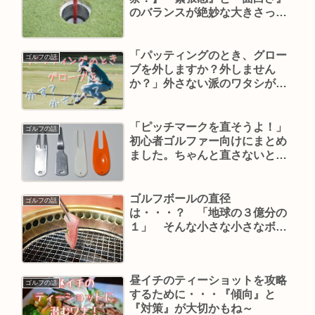
のバランスが絶妙な大きさって
こと！
「パッティングのとき、グロー
ゴルフの話
ブを外しますか？外しません
か？」外さない派のワタシが、
それぞれの理由をまとめてみま
した。
「ピッチマークを直そうよ！」
ゴルフの話
初心者ゴルファー向けにまとめ
ました。ちゃんと直さないと、
グリーンの神様に嫌われちゃう
ぞ！
ゴルフボールの直径
ゴルフの話
は・・・？ 「地球の３億分の
１」 そんな小さな小さなボー
ルに感情を振り回されて・・・
昼イチのティーショットを攻略
ゴルフの話
するために・・・『傾向』と
『対策』が大切かもね～