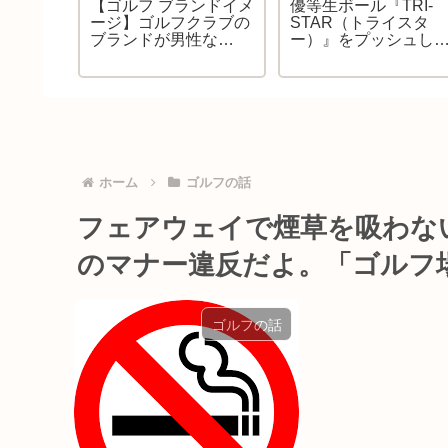
用ウェッ
【ゴルフ ブランドイメ
優等生ボール『TRI-
介。バン
ージ】ゴルフクラブの
STAR（トライスタ
信を持て
ブランドが男性な
ー）』をプッシュし
、バンカ
ら・・・恋人は？友達
ゃうぞ！あなたのエ
身するか
は？お兄ちゃんは？そ
スボールに、ぜひど
よ！
んな妄想です！
ぞ！
ホーム
ゴルフの話
フェアウェイで煙草を吸わな
のマナー違反だよ。「ゴルフ
ゴルフの話