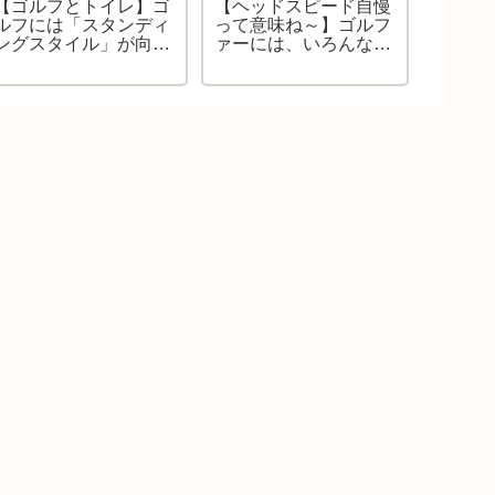
【ゴルフとトイレ】ゴ
【ヘッドスピード自慢
【ゴル
ルフには「スタンディ
って意味ね～】ゴルフ
ル】ベ
ングスタイル」が向い
ァーには、いろんな自
『モダ
ているのかもね。でも
慢があるけれど・・・
最高の
ね、カートにおしぼり
ゴリラにかける言葉が
す！良
を用意してください。
無い！
まとめ
これ、何の話？？