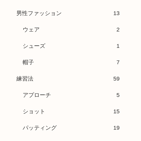
男性ファッション
13
ウェア
2
シューズ
1
帽子
7
練習法
59
アプローチ
5
ショット
15
パッティング
19