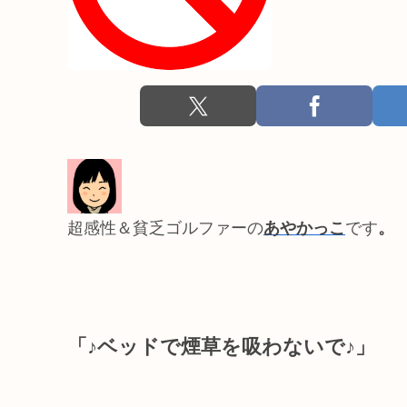
超感性＆貧乏ゴルファーの
あやかっこ
です
。
「♪ベッドで煙草を吸わないで♪」