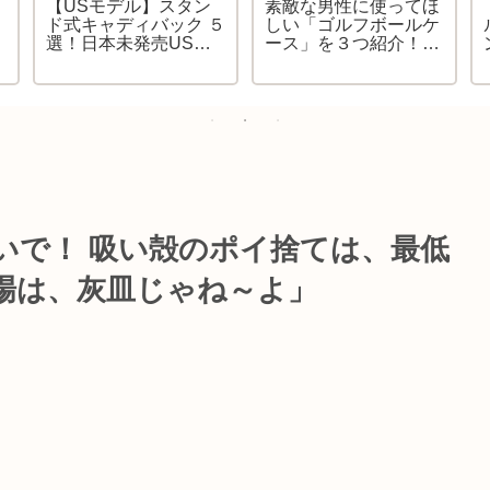
【USモデル】スタン
素敵な男性に使ってほ
ド式キャディバック ５
しい「ゴルフボールケ
ち
選！日本未発売USモ
ース」を３つ紹介！ポ
ー
デルなら、 誰にもカブ
ケットをスッキリさせ
～
らないかもね！
てプレーに集中して
ね！
いで！ 吸い殻のポイ捨ては、最低
場は、灰皿じゃね～よ」